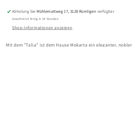
2020
2020
Abholung bei
Mühlemattweg 17, 3128 Rümligen
verfügbar
Gewöhnlich fertig in 24 Stunden
Shop-Informationen anzeigen
Mit dem "Talia" ist dem Hause Mokarta ein eleganter, nobler
nero d'Avola gelungen. Er wiederspiegelt den typischen
Charakter eines sizilianischen Weines. Aus den besten
Reblagen werden die reifen Beeren von Hand verlesen und
sanft gepresst. Der Traubensaft wird während 10-12 Tagen in
Inox- Behältern vergoren. Danach reift der Wein für 3 Monate
in Barriques und nochmals ein paar Monate in der Flasche,
bevor er in den Verkauf gelangt. Die rubinrote tiefe Farbe,
schimmert am Rande Purpur. In der Nase präsentiert sich der
Wein sehr dicht, mit ausgeprägten noten von Brombeeren,
Heidelbeeren und Vanille. Im Gaumen erweist er sich als
vollmundig, geschmeidig warm, körperreich und schliesst