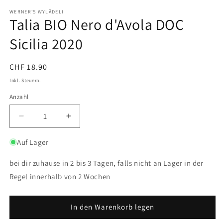
ö
WERNER'S WYLÄDELI
Talia BIO Nero d'Avola DOC
Sicilia 2020
Normaler
CHF 18.90
Preis
Inkl. Steuern.
Anzahl
Verringere
Erhöhe
die
die
Menge
Menge
Auf Lager
für
für
Talia
Talia
bei dir zuhause in 2 bis 3 Tagen, falls nicht an Lager in der
BIO
BIO
Regel innerhalb von 2 Wochen
Nero
Nero
d&#39;Avola
d&#39;Avola
DOC
DOC
In den Warenkorb legen
Sicilia
Sicilia