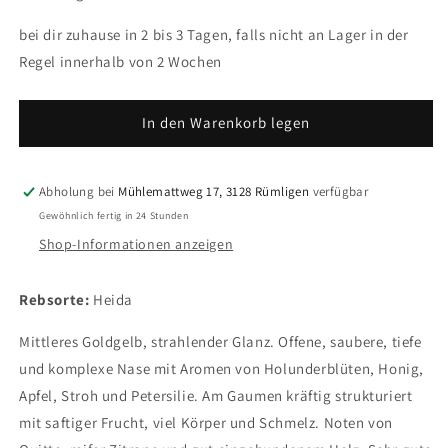
für
für
Heida
Heida
bei dir zuhause in 2 bis 3 Tagen, falls nicht an Lager in der
2018
2018
Regel innerhalb von 2 Wochen
AOC
AOC
Zürich
Zürich
NEUKOM
NEUKOM
In den Warenkorb legen
Abholung bei
Mühlemattweg 17, 3128 Rümligen
verfügbar
Gewöhnlich fertig in 24 Stunden
Shop-Informationen anzeigen
Rebsorte:
Heida
Mittleres Goldgelb, strahlender Glanz. Offene, saubere, tiefe
und komplexe Nase mit Aromen von Holunderblüten, Honig,
Apfel, Stroh und Petersilie. Am Gaumen kräftig strukturiert
mit saftiger Frucht, viel Körper und Schmelz. Noten von