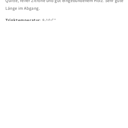
Quitte, reifer Zitrone und gut eingebundenem Holz. Sehr gute
Länge im Abgang.
Trinktemperatur
: 8-10 C°
Maximaler Trinkgenuss:
(ab Jahrgang): 4-5 Jahre
Körper
: mittelschwer
Weintyp
: fruchtig
Passend zu
: Apéro, Salzwasserfisch, Meeresfrüchte, Geflügel,
Gemüse, leichte Speisen, Asiatische Speisen
Abonniere News per Email und erhalte einen
Rabatt auf deine nächste Bestellung! Abonne-toi
aux news par e-mail et reçois une réduction sur ta