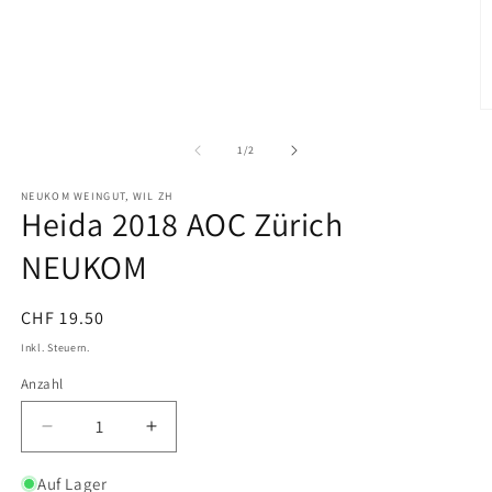
M
2
in
von
1
/
2
M
ö
NEUKOM WEINGUT, WIL ZH
Heida 2018 AOC Zürich
NEUKOM
Normaler
CHF 19.50
Preis
Inkl. Steuern.
Anzahl
Verringere
Erhöhe
die
die
Menge
Menge
Auf Lager