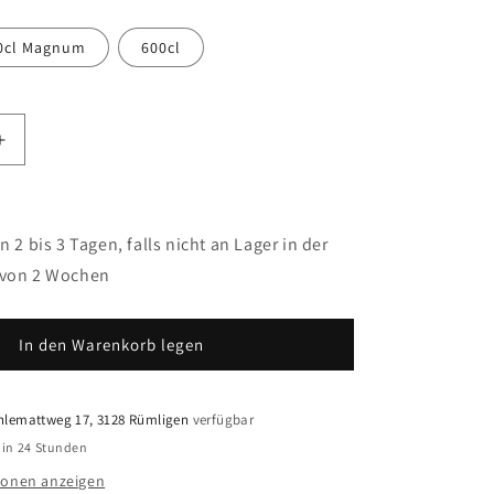
0cl Magnum
600cl
Erhöhe
die
Menge
für
Demuerte
n 2 bis 3 Tagen, falls nicht an Lager in der
Gold
 von 2 Wochen
Yecla
DO
2022
In den Warenkorb legen
lemattweg 17, 3128 Rümligen
verfügbar
 in 24 Stunden
ionen anzeigen