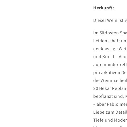
Herkunft:
Yecl
Dieser Wein ist 
Im Südosten Spa
Leidenschaft un
erstklassige We
und Kunst – Vino
aufeinandertref
provokativen Des
die Weinmacherk
20 Hekar Reblan
bepflanzt sind. 
– aber Pablo mei
Liebe zum Detai
Tiefe und Moder