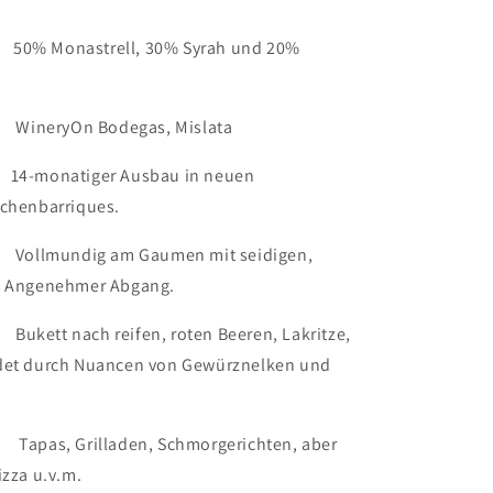
:
50% Monastrell, 30% Syrah und 20%
:
WineryOn Bodegas, Mislata
14-monatiger Ausbau in neuen
ichenbarriques.
undig am Gaumen mit seidigen,
n. Angenehmer Abgang.
tt nach reifen, roten Beeren, Lakritze,
det durch Nuancen von Gewürznelken und
s, Grilladen, Schmorgerichten, aber
izza u.v.m.