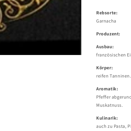
Rebsorte
Garnacha
Produzent
Ausbau:
französischen E
Körper:
Vollm
reifen Tannine
Aromatik:
Buke
Pfeffer abgerun
Muskatnuss.
Kulinarik:
Tapa
auch zu Pasta, P