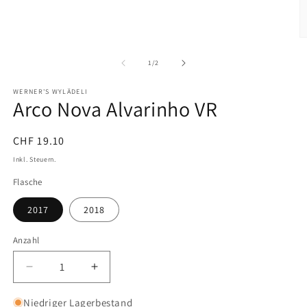
M
2
in
von
1
/
2
M
ö
WERNER'S WYLÄDELI
Arco Nova Alvarinho VR
Normaler
CHF 19.10
Preis
Inkl. Steuern.
Flasche
2017
2018
Anzahl
Verringere
Erhöhe
die
die
Menge
Menge
Niedriger Lagerbestand